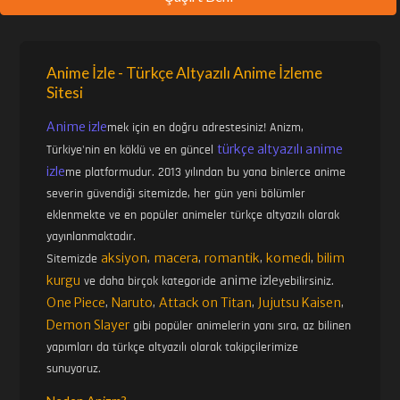
Anime İzle - Türkçe Altyazılı Anime İzleme
Sitesi
Anime izle
mek için en doğru adrestesiniz! Anizm,
türkçe altyazılı anime
Türkiye'nin en köklü ve en güncel
izle
me platformudur. 2013 yılından bu yana binlerce anime
severin güvendiği sitemizde, her gün yeni bölümler
eklenmekte ve en popüler animeler türkçe altyazılı olarak
yayınlanmaktadır.
aksiyon
macera
romantik
komedi
bilim
Sitemizde
,
,
,
,
kurgu
anime izle
ve daha birçok kategoride
yebilirsiniz.
One Piece
Naruto
Attack on Titan
Jujutsu Kaisen
,
,
,
,
Demon Slayer
gibi popüler animelerin yanı sıra, az bilinen
yapımları da türkçe altyazılı olarak takipçilerimize
sunuyoruz.