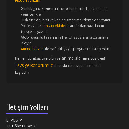
Neden Anizm?
Günlük güncellenen
anime bölümleri ile her zaman en
yeni içerikler
HD kalitede, hızlı ve kesintisiz
anime izle
me deneyimi
Profesyonel
fansub ekipleri
tarafından hazırlanan
türkçe altyazılar
Mobil uyumlu tasarım ile her cihazdan rahatça anime
izleyin
Anime takvimi
ile haftalık yayın programını takip edin
anime izle
Hemen ücretsiz üye olun ve
meye başlayın!
Tavsiye Robotumuz
ile zevkinize uygun animeleri
keşfedin.
İletişim Yolları
E-POSTA
İLETIŞIM FORMU