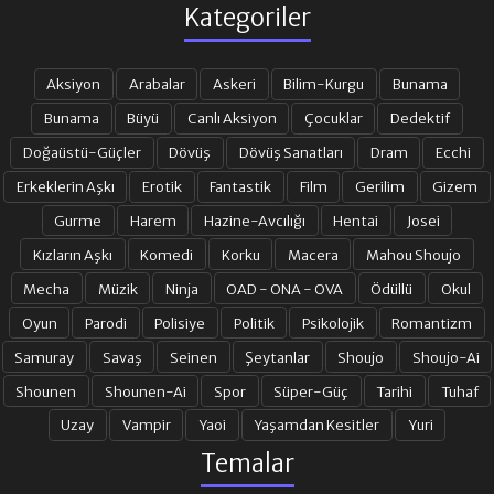
Kategoriler
Aksiyon
Arabalar
Askeri
Bilim-Kurgu
Bunama
Bunama
Büyü
Canlı Aksiyon
Çocuklar
Dedektif
Doğaüstü-Güçler
Dövüş
Dövüş Sanatları
Dram
Ecchi
Erkeklerin Aşkı
Erotik
Fantastik
Film
Gerilim
Gizem
Gurme
Harem
Hazine-Avcılığı
Hentai
Josei
Kızların Aşkı
Komedi
Korku
Macera
Mahou Shoujo
Mecha
Müzik
Ninja
OAD - ONA - OVA
Ödüllü
Okul
Oyun
Parodi
Polisiye
Politik
Psikolojik
Romantizm
Samuray
Savaş
Seinen
Şeytanlar
Shoujo
Shoujo-Ai
Shounen
Shounen-Ai
Spor
Süper-Güç
Tarihi
Tuhaf
Uzay
Vampir
Yaoi
Yaşamdan Kesitler
Yuri
Temalar