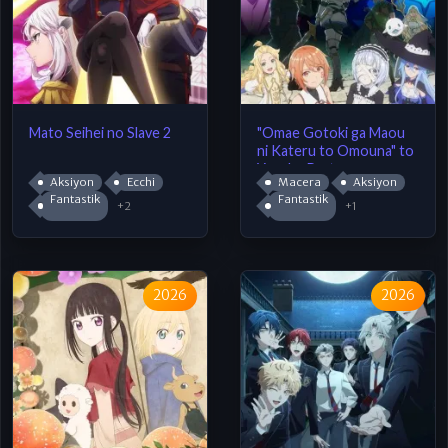
Mato Seihei no Slave 2
"Omae Gotoki ga Maou
ni Kateru to Omouna" to
Yuusha Party wo
Aksiyon
Ecchi
Macera
Aksiyon
Tsuihou sareta node,
Fantastik
Fantastik
Outo de Kimama ni
+2
+1
Kurashitai
2026
2026