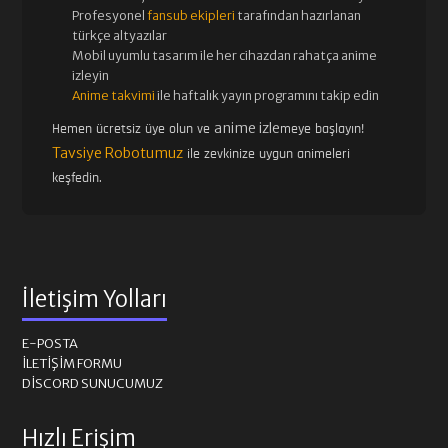
Profesyonel
fansub ekipleri
tarafından hazırlanan
türkçe altyazılar
Mobil uyumlu tasarım ile her cihazdan rahatça anime
izleyin
Anime takvimi
ile haftalık yayın programını takip edin
anime izle
Hemen ücretsiz üye olun ve
meye başlayın!
Tavsiye Robotumuz
ile zevkinize uygun animeleri
keşfedin.
İletişim Yolları
E-POSTA
İLETIŞIM FORMU
DISCORD SUNUCUMUZ
Hızlı Erişim