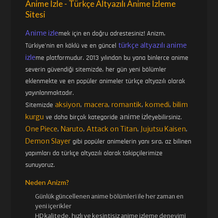
Anime İzle - Türkçe Altyazılı Anime İzleme
Sitesi
Anime izle
mek için en doğru adrestesiniz! Anizm,
türkçe altyazılı anime
Türkiye'nin en köklü ve en güncel
izle
me platformudur. 2013 yılından bu yana binlerce anime
severin güvendiği sitemizde, her gün yeni bölümler
eklenmekte ve en popüler animeler türkçe altyazılı olarak
yayınlanmaktadır.
aksiyon
macera
romantik
komedi
bilim
Sitemizde
,
,
,
,
kurgu
anime izle
ve daha birçok kategoride
yebilirsiniz.
One Piece
Naruto
Attack on Titan
Jujutsu Kaisen
,
,
,
,
Demon Slayer
gibi popüler animelerin yanı sıra, az bilinen
yapımları da türkçe altyazılı olarak takipçilerimize
sunuyoruz.
Neden Anizm?
Günlük güncellenen
anime bölümleri ile her zaman en
yeni içerikler
HD kalitede, hızlı ve kesintisiz
anime izle
me deneyimi