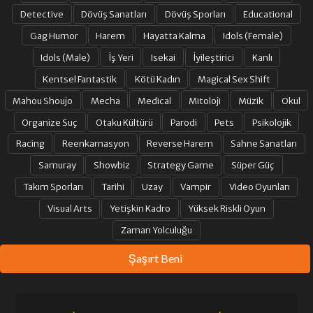
Detective
Dövüş Sanatları
Dövüş Sporları
Educational
Gag Humor
Harem
Hayatta Kalma
Idols (Female)
Idols (Male)
İş Yeri
Isekai
İyileştirici
Kanlı
Kentsel Fantastik
Kötü Kadın
Magical Sex Shift
Mahou Shoujo
Mecha
Medical
Mitoloji
Müzik
Okul
Organize Suç
Otaku Kültürü
Parodi
Pets
Psikolojik
Racing
Reenkarnasyon
Reverse Harem
Sahne Sanatları
Samuray
Showbiz
Strategy Game
Süper Güç
Takım Sporları
Tarihi
Uzay
Vampir
Video Oyunları
Visual Arts
Yetişkin Kadro
Yüksek Riskli Oyun
Zaman Yolculuğu
Şaşırt Beni