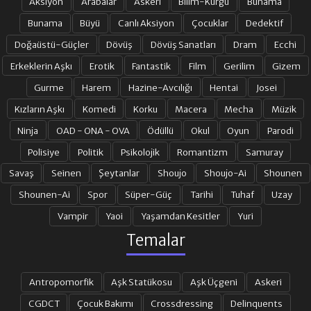
Aksiyon
Arabalar
Askeri
Bilim-Kurgu
Bunama
Bunama
Büyü
Canlı Aksiyon
Çocuklar
Dedektif
Doğaüstü-Güçler
Dövüş
Dövüş Sanatları
Dram
Ecchi
Erkeklerin Aşkı
Erotik
Fantastik
Film
Gerilim
Gizem
Gurme
Harem
Hazine-Avcılığı
Hentai
Josei
Kızların Aşkı
Komedi
Korku
Macera
Mecha
Müzik
Ninja
OAD - ONA - OVA
Ödüllü
Okul
Oyun
Parodi
Polisiye
Politik
Psikolojik
Romantizm
Samuray
Savaş
Seinen
Şeytanlar
Shoujo
Shoujo-Ai
Shounen
Shounen-Ai
Spor
Süper-Güç
Tarihi
Tuhaf
Uzay
Vampir
Yaoi
Yaşamdan Kesitler
Yuri
Temalar
Antropomorfik
Aşk Statükosu
Aşk Üçgeni
Askeri
CGDCT
Çocuk Bakımı
Crossdressing
Delinquents