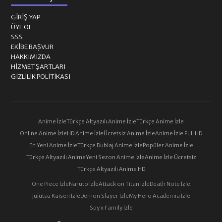
GIRIŞ YAP
ÜYE OL
SSS
EKIBE BAŞVUR
HAKKIMIZDA
HIZMET ŞARTLARI
GIZLILIK POLITIKASI
Anime İzle
Türkçe Altyazılı Anime İzle
Türkçe Anime İzle
Online Anime İzle
HD Anime İzle
Ücretsiz Anime İzle
Anime İzle Full HD
En Yeni Anime İzle
Türkçe Dublaj Anime İzle
Popüler Anime İzle
Türkçe Altyazılı Anime
Yeni Sezon Anime İzle
Anime İzle Ücretsiz
Türkçe Altyazılı Anime HD
One Piece İzle
Naruto İzle
Attack on Titan İzle
Death Note İzle
Jujutsu Kaisen İzle
Demon Slayer İzle
My Hero Academia İzle
Spy x Family İzle