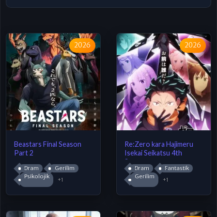
2026
2026
Beastars Final Season
Re:Zero kara Hajimeru
Part 2
Isekai Seikatsu 4th
Season
Dram
Gerilim
Dram
Fantastik
Psikolojik
Gerilim
+1
+1