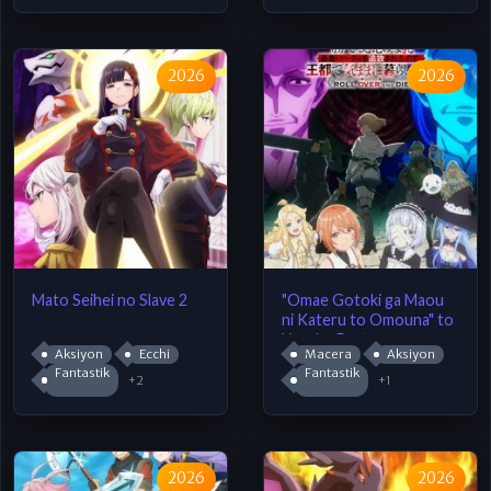
2026
2026
Mato Seihei no Slave 2
"Omae Gotoki ga Maou
ni Kateru to Omouna" to
Yuusha Party wo
Aksiyon
Ecchi
Macera
Aksiyon
Tsuihou sareta node,
Fantastik
Fantastik
Outo de Kimama ni
+2
+1
Kurashitai
2026
2026