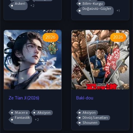
Askeri
Bilim-Kurgu
+2
Doğaüstü-Güçler
+1
2026
2026
Ze Tian Ji (2026)
Baki-dou
Macera
Aksiyon
Aksiyon
Fantastik
Dövüş Sanatları
+2
Shounen