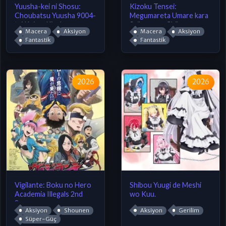
Yuusha-kei ni Shosu:
Kizoku Tensei:
Choubatsu Yuusha 9004-
Megumareta Umare kara
tai Keimu Kiroku
Saikyou no Chikara wo
Macera
Aksiyon
Macera
Aksiyon
Eru
Fantastik
Fantastik
2026
2026
Vigilante: Boku no Hero
Shibou Yuugi de Meshi
Academia Illegals 2nd
wo Kuu.
Season
Aksiyon
Shounen
Aksiyon
Gerilim
Süper-Güç