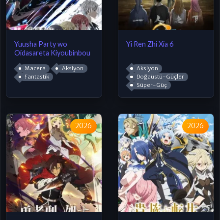
Yuusha Party wo
Yi Ren Zhi Xia 6
Oidasareta Kiyoubinbou
Macera
Aksiyon
Aksiyon
Fantastik
Doğaüstü-Güçler
Süper-Güç
2026
2026