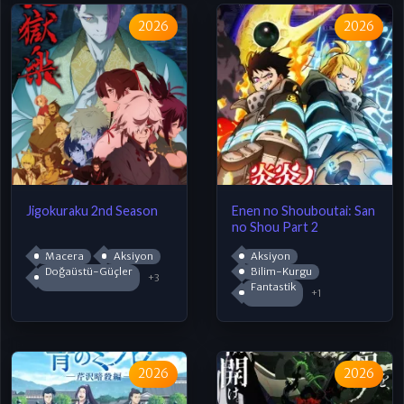
2026
2026
Jigokuraku 2nd Season
Enen no Shouboutai: San
no Shou Part 2
Macera
Aksiyon
Aksiyon
Doğaüstü-Güçler
Bilim-Kurgu
+3
Fantastik
+1
2026
2026