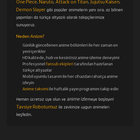
One Piece
Naruto
Attack on Titan
Jujutsu Kaisen
,
,
,
,
Demon Slayer
gibi popüler animelerin yanı sıra, az bilinen
yapımları da türkçe altyazılı olarak takipçilerimize
sunuyoruz.
Neden Anizm?
Günlük güncellenen
anime bölümleri ile her zaman en
yeni içerikler
HD kalitede, hızlı ve kesintisiz
anime izle
me deneyimi
Profesyonel
fansub ekipleri
tarafından hazırlanan
türkçe altyazılar
Mobil uyumlu tasarım ile her cihazdan rahatça anime
izleyin
Anime takvimi
ile haftalık yayın programını takip edin
anime izle
Hemen ücretsiz üye olun ve
meye başlayın!
Tavsiye Robotumuz
ile zevkinize uygun animeleri
keşfedin.