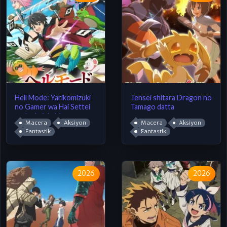
Hell Mode: Yarikomizuki
Tensei shitara Dragon no
no Gamer wa Hai Settei
Tamago datta
no Isekai de Musou suru
Macera
Aksiyon
Macera
Aksiyon
Fantastik
Fantastik
2026
2026