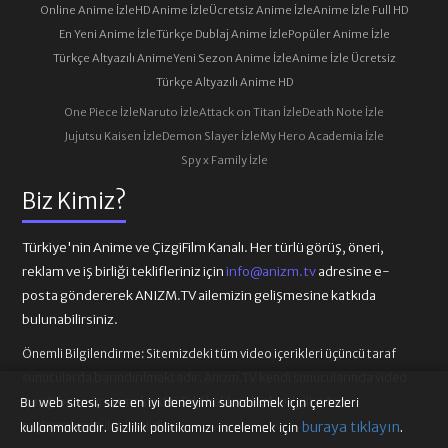
Online Anime İzle
HD Anime İzle
Ücretsiz Anime İzle
Anime İzle Full HD
En Yeni Anime İzle
Türkçe Dublaj Anime İzle
Popüler Anime İzle
Türkçe Altyazılı Anime
Yeni Sezon Anime İzle
Anime İzle Ücretsiz
Türkçe Altyazılı Anime HD
One Piece İzle
Naruto İzle
Attack on Titan İzle
Death Note İzle
Jujutsu Kaisen İzle
Demon Slayer İzle
My Hero Academia İzle
Spy x Family İzle
Biz Kimiz?
Türkiye'nin Anime ve ÇizgiFilm Kanalı. Her türlü görüş, öneri,
reklam ve iş birliği teklifleriniz için
info@anizm.tv
adresine e-
posta göndererek ANIZM.TV ailemizin gelişmesine katkıda
bulunabilirsiniz.
Önemli Bilgilendirme:
Sitemizdeki tüm video içerikleri üçüncü taraf
sunucularda barındırılmaktadır. Anizm.TV kendi sunucularında video
içeriği barındırmamaktadır. Telif hakkı talepleri ilgili video
Bu web sitesi, size en iyi deneyimi sunabilmek için çerezleri
sağlayıcılarına iletilmelidir.
buraya tıklayın
kullanmaktadır. Gizlilik politikamızı incelemek için
.