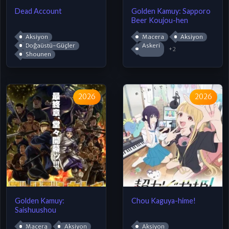
Dead Account
Golden Kamuy: Sapporo
Beer Koujou-hen
Aksiyon
Macera
Aksiyon
Doğaüstü-Güçler
Askeri
+2
Shounen
2026
2026
Golden Kamuy:
Chou Kaguya-hime!
Saishuushou
Macera
Aksiyon
Aksiyon