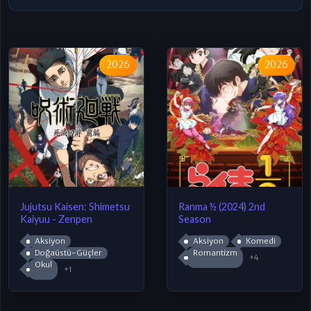
2026
2026
Jujutsu Kaisen: Shimetsu
Ranma ½ (2024) 2nd
Kaiyuu - Zenpen
Season
Aksiyon
Aksiyon
Komedi
Doğaüstü-Güçler
Romantizm
+4
Okul
+1