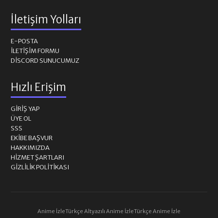
İletişim Yolları
E-POSTA
İLETIŞIM FORMU
DISCORD SUNUCUMUZ
Hızlı Erişim
GIRIŞ YAP
ÜYE OL
SSS
EKIBE BAŞVUR
HAKKIMIZDA
HIZMET ŞARTLARI
GIZLILIK POLITIKASI
Anime İzle
Türkçe Altyazılı Anime İzle
Türkçe Anime İzle