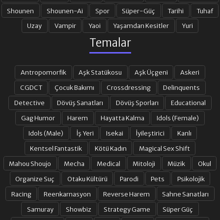
Shounen
Shounen-Ai
Spor
Süper-Güç
Tarihi
Tuhaf
Uzay
Vampir
Yaoi
Yaşamdan Kesitler
Yuri
Temalar
Antropomorfik
Aşk Statükosu
Aşk Üçgeni
Askeri
CGDCT
Çocuk Bakımı
Crossdressing
Delinquents
Detective
Dövüş Sanatları
Dövüş Sporları
Educational
Gag Humor
Harem
Hayatta Kalma
Idols (Female)
Idols (Male)
İş Yeri
Isekai
İyileştirici
Kanlı
Kentsel Fantastik
Kötü Kadın
Magical Sex Shift
Mahou Shoujo
Mecha
Medical
Mitoloji
Müzik
Okul
Organize Suç
Otaku Kültürü
Parodi
Pets
Psikolojik
Racing
Reenkarnasyon
Reverse Harem
Sahne Sanatları
Samuray
Showbiz
Strategy Game
Süper Güç