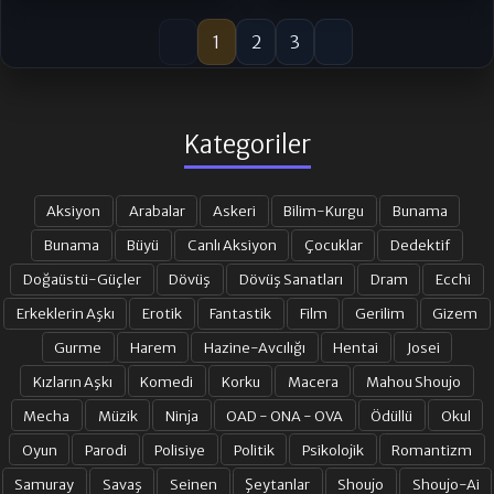
1
2
3
Kategoriler
Aksiyon
Arabalar
Askeri
Bilim-Kurgu
Bunama
Bunama
Büyü
Canlı Aksiyon
Çocuklar
Dedektif
Doğaüstü-Güçler
Dövüş
Dövüş Sanatları
Dram
Ecchi
Erkeklerin Aşkı
Erotik
Fantastik
Film
Gerilim
Gizem
Gurme
Harem
Hazine-Avcılığı
Hentai
Josei
Kızların Aşkı
Komedi
Korku
Macera
Mahou Shoujo
Mecha
Müzik
Ninja
OAD - ONA - OVA
Ödüllü
Okul
Oyun
Parodi
Polisiye
Politik
Psikolojik
Romantizm
Samuray
Savaş
Seinen
Şeytanlar
Shoujo
Shoujo-Ai