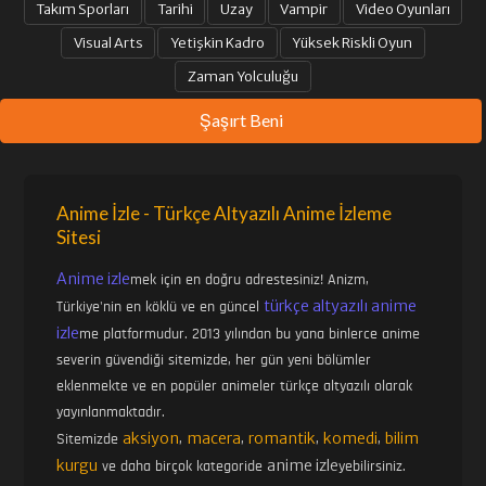
Takım Sporları
Tarihi
Uzay
Vampir
Video Oyunları
Visual Arts
Yetişkin Kadro
Yüksek Riskli Oyun
Zaman Yolculuğu
Şaşırt Beni
Anime İzle - Türkçe Altyazılı Anime İzleme
Sitesi
Anime izle
mek için en doğru adrestesiniz! Anizm,
türkçe altyazılı anime
Türkiye'nin en köklü ve en güncel
izle
me platformudur. 2013 yılından bu yana binlerce anime
severin güvendiği sitemizde, her gün yeni bölümler
eklenmekte ve en popüler animeler türkçe altyazılı olarak
yayınlanmaktadır.
aksiyon
macera
romantik
komedi
bilim
Sitemizde
,
,
,
,
kurgu
anime izle
ve daha birçok kategoride
yebilirsiniz.