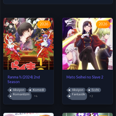
2026
2026
Ranma ½ (2024) 2nd
Mato Seihei no Slave 2
Season
Aksiyon
Komedi
Aksiyon
Ecchi
Romantizm
Fantastik
+4
+2