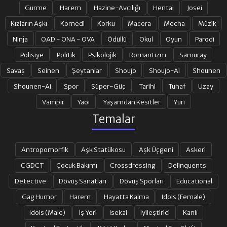
Gurme
Harem
Hazine-Avcılığı
Hentai
Josei
Kızların Aşkı
Komedi
Korku
Macera
Mecha
Müzik
Ninja
OAD - ONA - OVA
Ödüllü
Okul
Oyun
Parodi
Polisiye
Politik
Psikolojik
Romantizm
Samuray
Savaş
Seinen
Şeytanlar
Shoujo
Shoujo-Ai
Shounen
Shounen-Ai
Spor
Süper-Güç
Tarihi
Tuhaf
Uzay
Vampir
Yaoi
Yaşamdan Kesitler
Yuri
Temalar
Antropomorfik
Aşk Statükosu
Aşk Üçgeni
Askeri
CGDCT
Çocuk Bakımı
Crossdressing
Delinquents
Detective
Dövüş Sanatları
Dövüş Sporları
Educational
Gag Humor
Harem
Hayatta Kalma
Idols (Female)
Idols (Male)
İş Yeri
Isekai
İyileştirici
Kanlı