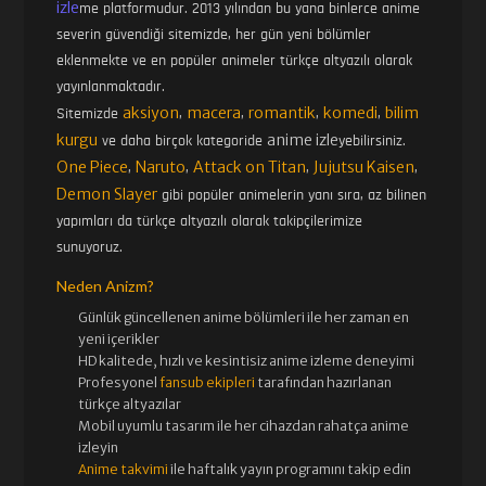
izle
me platformudur. 2013 yılından bu yana binlerce anime
severin güvendiği sitemizde, her gün yeni bölümler
eklenmekte ve en popüler animeler türkçe altyazılı olarak
yayınlanmaktadır.
aksiyon
macera
romantik
komedi
bilim
Sitemizde
,
,
,
,
kurgu
anime izle
ve daha birçok kategoride
yebilirsiniz.
One Piece
Naruto
Attack on Titan
Jujutsu Kaisen
,
,
,
,
Demon Slayer
gibi popüler animelerin yanı sıra, az bilinen
yapımları da türkçe altyazılı olarak takipçilerimize
sunuyoruz.
Neden Anizm?
Günlük güncellenen
anime bölümleri ile her zaman en
yeni içerikler
HD kalitede, hızlı ve kesintisiz
anime izle
me deneyimi
Profesyonel
fansub ekipleri
tarafından hazırlanan
türkçe altyazılar
Mobil uyumlu tasarım ile her cihazdan rahatça anime
izleyin
Anime takvimi
ile haftalık yayın programını takip edin