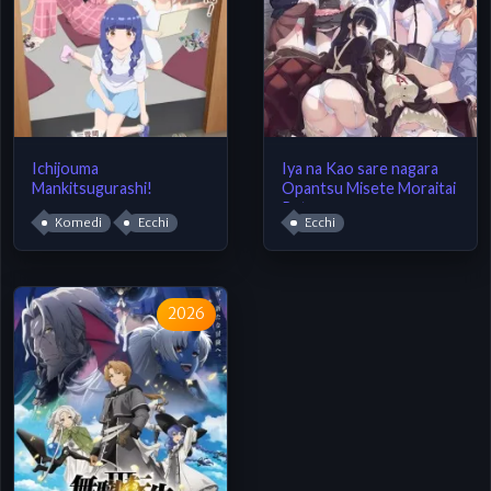
Ichijouma
Iya na Kao sare nagara
Mankitsugurashi!
Opantsu Misete Moraitai
Returns
Komedi
Ecchi
Ecchi
2026