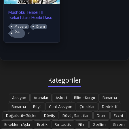
Mushoku Tensei III:
Isekai Ittara Honki Dasu
Macera
Dram
Ecchi
+1
Kategoriler
Aksiyon
Arabalar
Askeri
Bilim-Kurgu
Bunama
Bunama
Büyü
Canlı Aksiyon
Çocuklar
Dedektif
Doğaüstü-Güçler
Dövüş
Dövüş Sanatları
Dram
Ecchi
Erkeklerin Aşkı
Erotik
Fantastik
Film
Gerilim
Gizem