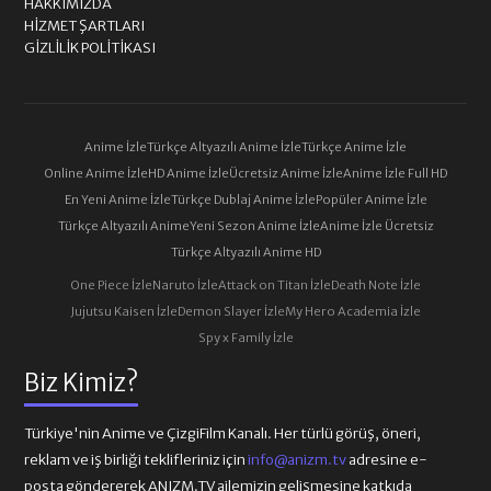
HAKKIMIZDA
HIZMET ŞARTLARI
GIZLILIK POLITIKASI
Anime İzle
Türkçe Altyazılı Anime İzle
Türkçe Anime İzle
Online Anime İzle
HD Anime İzle
Ücretsiz Anime İzle
Anime İzle Full HD
En Yeni Anime İzle
Türkçe Dublaj Anime İzle
Popüler Anime İzle
Türkçe Altyazılı Anime
Yeni Sezon Anime İzle
Anime İzle Ücretsiz
Türkçe Altyazılı Anime HD
One Piece İzle
Naruto İzle
Attack on Titan İzle
Death Note İzle
Jujutsu Kaisen İzle
Demon Slayer İzle
My Hero Academia İzle
Spy x Family İzle
Biz Kimiz?
Türkiye'nin Anime ve ÇizgiFilm Kanalı. Her türlü görüş, öneri,
reklam ve iş birliği teklifleriniz için
info@anizm.tv
adresine e-
posta göndererek ANIZM.TV ailemizin gelişmesine katkıda