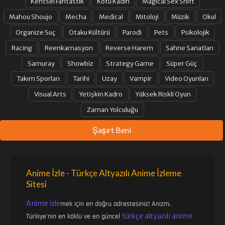
Kentsel Fantastik
Kötü Kadın
Magical Sex Shift
Mahou Shoujo
Mecha
Medical
Mitoloji
Müzik
Okul
Organize Suç
Otaku Kültürü
Parodi
Pets
Psikolojik
Racing
Reenkarnasyon
Reverse Harem
Sahne Sanatları
Samuray
Showbiz
Strategy Game
Süper Güç
Takım Sporları
Tarihi
Uzay
Vampir
Video Oyunları
Visual Arts
Yetişkin Kadro
Yüksek Riskli Oyun
Zaman Yolculuğu
Şaşırt Beni
Anime İzle - Türkçe Altyazılı Anime İzleme
Sitesi
Anime izle
mek için en doğru adrestesiniz! Anizm,
türkçe altyazılı anime
Türkiye'nin en köklü ve en güncel