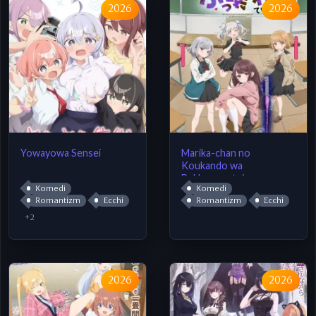
2026
2026
Yowayowa Sensei
Marika-chan no
Koukando wa
Bukkowareteiru
Komedi
Komedi
Romantizm
Ecchi
Romantizm
Ecchi
+2
2026
2026