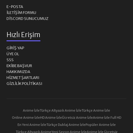
E-POSTA
İLETIŞIM FORMU
DISCORD SUNUCUMUZ
Hızlı Erişim
GIRIŞ YAP
ÜYE OL
SSS
EKIBE BAŞVUR
HAKKIMIZDA
HIZMET ŞARTLARI
GIZLILIK POLITIKASI
Anime İzle
Türkçe Altyazılı Anime İzle
Türkçe Anime İzle
Online Anime İzle
HD Anime İzle
Ücretsiz Anime İzle
Anime İzle Full HD
En Yeni Anime İzle
Türkçe Dublaj Anime İzle
Popüler Anime İzle
Türkçe Altyazılı Anime
Yeni Sezon Anime İzle
Anime İzle Ücretsiz