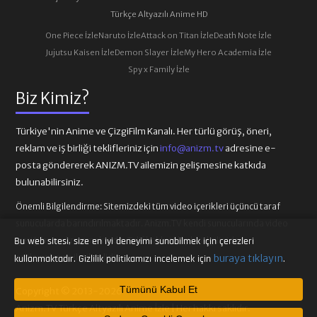
Türkçe Altyazılı Anime HD
One Piece İzle
Naruto İzle
Attack on Titan İzle
Death Note İzle
Jujutsu Kaisen İzle
Demon Slayer İzle
My Hero Academia İzle
Spy x Family İzle
Biz Kimiz?
Türkiye'nin Anime ve ÇizgiFilm Kanalı. Her türlü görüş, öneri,
reklam ve iş birliği teklifleriniz için
info@anizm.tv
adresine e-
posta göndererek ANIZM.TV ailemizin gelişmesine katkıda
bulunabilirsiniz.
Önemli Bilgilendirme:
Sitemizdeki tüm video içerikleri üçüncü taraf
sunucularda barındırılmaktadır. Anizm.TV kendi sunucularında video
içeriği barındırmamaktadır. Telif hakkı talepleri ilgili video
Bu web sitesi, size en iyi deneyimi sunabilmek için çerezleri
sağlayıcılarına iletilmelidir.
buraya tıklayın
kullanmaktadır. Gizlilik politikamızı incelemek için
.
Tümünü Kabul Et
Copyright © 2013-2026
Anizm.TV Türkçe Altyazılı Anime İzle | Her hakkı saklıdır.