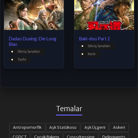
Dadao Duxing: Die Long
Baki-dou Part 2
Bian
Dövüş Sanatları
Dövüş Sanatları
Kanlı
Tarihi
Temalar
Antropomorfik
Aşk Statükosu
Aşk Üçgeni
Askeri
CGDCT
Çocuk Bakımı
Crossdressing
Delinquents