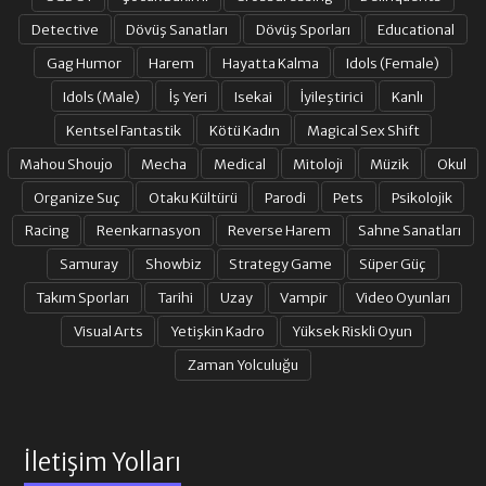
Detective
Dövüş Sanatları
Dövüş Sporları
Educational
Gag Humor
Harem
Hayatta Kalma
Idols (Female)
Idols (Male)
İş Yeri
Isekai
İyileştirici
Kanlı
Kentsel Fantastik
Kötü Kadın
Magical Sex Shift
Mahou Shoujo
Mecha
Medical
Mitoloji
Müzik
Okul
Organize Suç
Otaku Kültürü
Parodi
Pets
Psikolojik
Racing
Reenkarnasyon
Reverse Harem
Sahne Sanatları
Samuray
Showbiz
Strategy Game
Süper Güç
Takım Sporları
Tarihi
Uzay
Vampir
Video Oyunları
Visual Arts
Yetişkin Kadro
Yüksek Riskli Oyun
Zaman Yolculuğu
İletişim Yolları