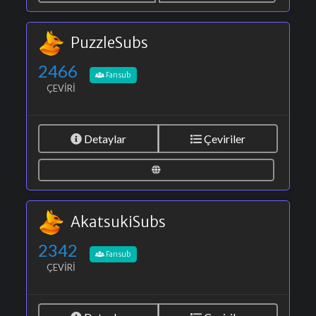
PuzzleSubs
2466
Fansub
ÇEVIRI
Detaylar
Çeviriler
AkatsukiSubs
2342
Fansub
ÇEVIRI