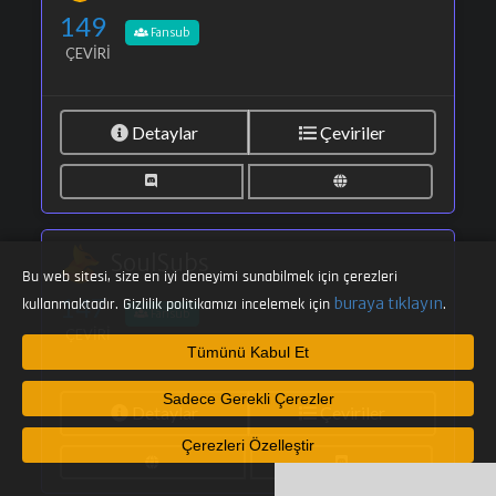
149
Fansub
ÇEVIRI
Detaylar
Çeviriler
SoulSubs
Bu web sitesi, size en iyi deneyimi sunabilmek için çerezleri
147
buraya tıklayın
kullanmaktadır. Gizlilik politikamızı incelemek için
.
Fansub
ÇEVIRI
Tümünü Kabul Et
Sadece Gerekli Çerezler
Detaylar
Çeviriler
Çerezleri Özelleştir