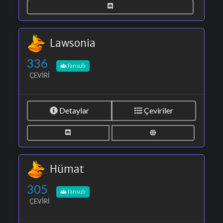
Lawsonia
336
Fansub
ÇEVIRI
Detaylar
Çeviriler
Hümat
305
Fansub
ÇEVIRI