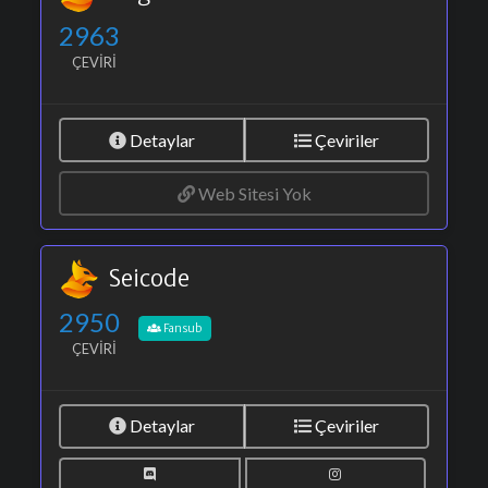
2963
ÇEVIRI
Detaylar
Çeviriler
Web Sitesi Yok
Seicode
2950
Fansub
ÇEVIRI
Detaylar
Çeviriler