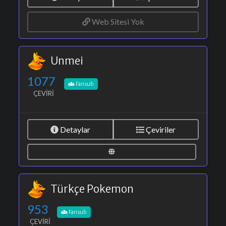
Web Sitesi Yok
Unmei
1077
Fansub
ÇEVIRI
Detaylar
Çeviriler
Türkçe Pokemon
953
Fansub
ÇEVIRI