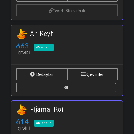
Web Sitesi Yok
AniKeyf
663
Fansub
ÇEVIRI
Detaylar
Çeviriler
PijamalıKoi
614
Fansub
ÇEVIRI