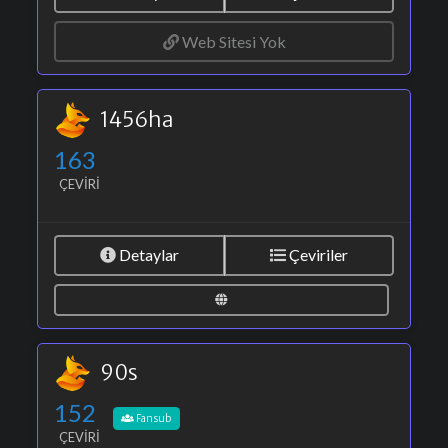
Web Sitesi Yok
1456ha
163
ÇEVIRI
Detaylar
Çeviriler
90s
152
Fansub
ÇEVIRI