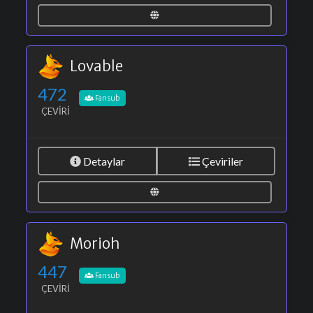
Lovable
472
Fansub
ÇEVIRI
Detaylar
Çeviriler
Morioh
447
Fansub
ÇEVIRI