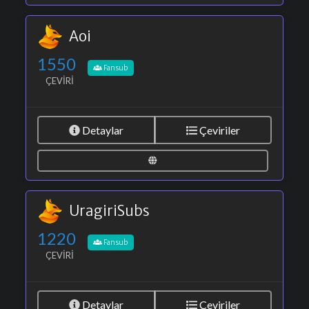
Aoi
1550
Fansub
ÇEVIRI
Detaylar
Çeviriler
UragiriSubs
1220
Fansub
ÇEVIRI
Detaylar
Çeviriler