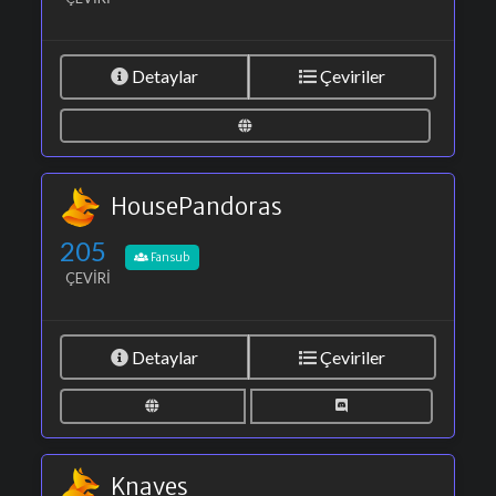
Detaylar
Çeviriler
HousePandoras
205
Fansub
ÇEVIRI
Detaylar
Çeviriler
Knaves