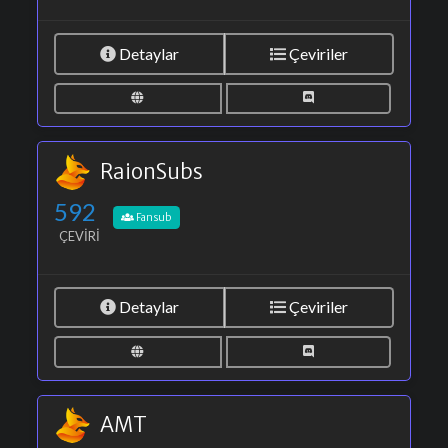
Detaylar
Çeviriler
RaionSubs
592
Fansub
ÇEVIRI
Detaylar
Çeviriler
AMT