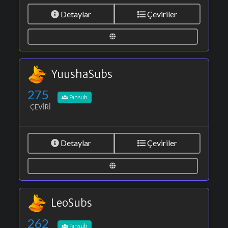
Detaylar
Çeviriler
YuushaSubs
275
Fansub
ÇEVIRI
Detaylar
Çeviriler
LeoSubs
262
Fansub