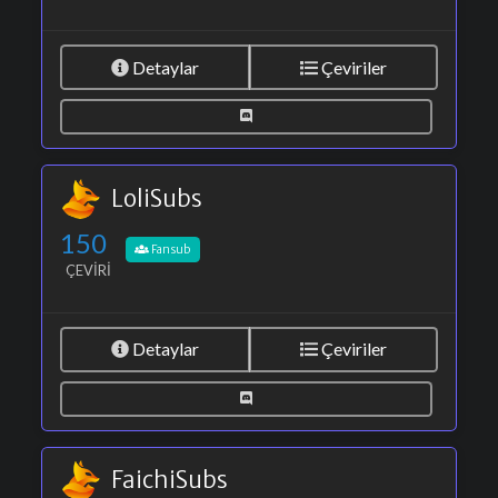
Detaylar
Çeviriler
LoliSubs
150
Fansub
ÇEVIRI
Detaylar
Çeviriler
FaichiSubs