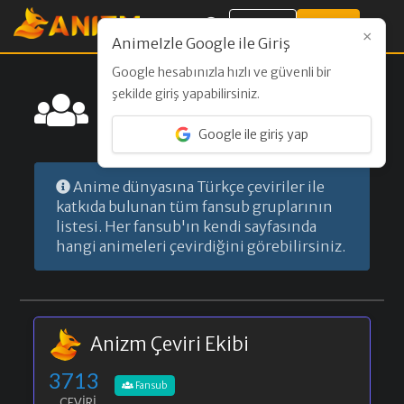
Giriş Yap
Kayıt Ol
×
AnimeIzle Google ile Giriş
Google hesabınızla hızlı ve güvenli bir
Fansublar
şekilde giriş yapabilirsiniz.
Türkçe anime dünyasına katkıda
Google ile giriş yap
bulunan çeviri grupları
Anime dünyasına Türkçe çeviriler ile
katkıda bulunan tüm fansub gruplarının
listesi. Her fansub'ın kendi sayfasında
hangi animeleri çevirdiğini görebilirsiniz.
Anizm Çeviri Ekibi
3713
Fansub
ÇEVIRI