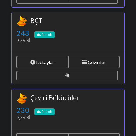
BÇT
248
Fansub
ÇEVIRI
Detaylar
Çeviriler
Çeviri Bükücüler
230
Fansub
ÇEVIRI