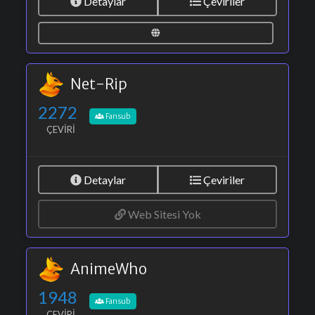
Detaylar
Çeviriler
Net-Rip
2272
Fansub
ÇEVIRI
Detaylar
Çeviriler
Web Sitesi Yok
AnimeWho
1948
Fansub
ÇEVIRI