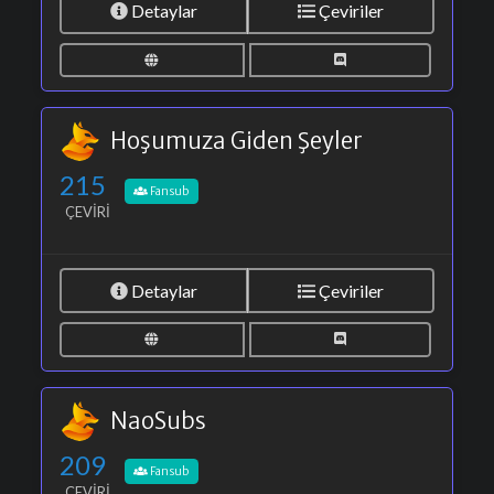
Detaylar
Çeviriler
Hoşumuza Giden Şeyler
215
Fansub
ÇEVIRI
Detaylar
Çeviriler
NaoSubs
209
Fansub
ÇEVIRI