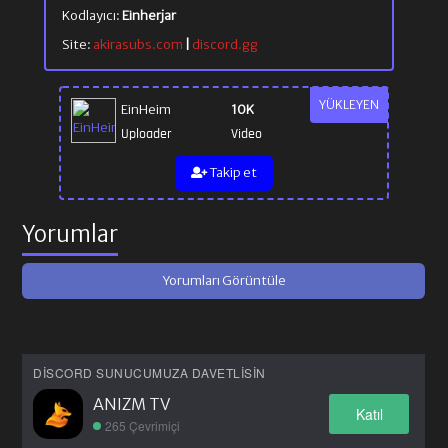
Kodlayıcı:
Einherjar
Site:
akirasubs.com
|
discord.gg
YÜKLEYEN
EinHeim
10K
Uploader
Video
Takip et
Yorumlar
Yorumları Görüntüle
DISCORD SUNUCUMUZA DAVETLISIN
ANIZM TV
Katıl
265 Çevrimiçi