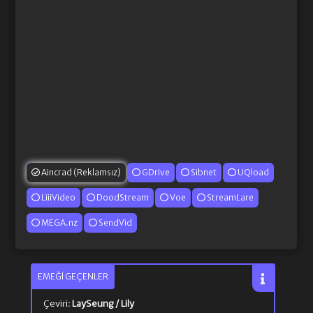
Aincrad (Reklamsız)
GDrive
Sibnet
UQload
LiiiVideo
DoodStream
Voe
StreamLare
MEGA.nz
SendVid
EMEĞI GEÇENLER
Çeviri:
LaySeung / Lily