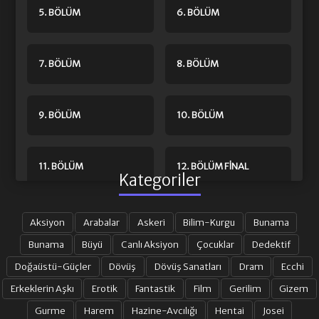
5. BÖLÜM
6. BÖLÜM
7. BÖLÜM
8. BÖLÜM
9. BÖLÜM
10. BÖLÜM
11. BÖLÜM
12. BÖLÜM FINAL
Kategoriler
Aksiyon
Arabalar
Askeri
Bilim-Kurgu
Bunama
Bunama
Büyü
Canlı Aksiyon
Çocuklar
Dedektif
Doğaüstü-Güçler
Dövüş
Dövüş Sanatları
Dram
Ecchi
Erkeklerin Aşkı
Erotik
Fantastik
Film
Gerilim
Gizem
Gurme
Harem
Hazine-Avcılığı
Hentai
Josei