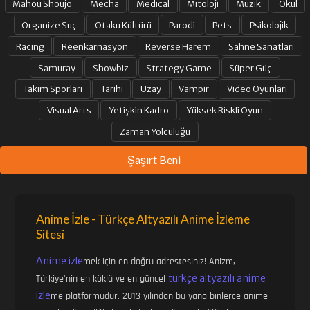
Mahou Shoujo
Mecha
Medical
Mitoloji
Müzik
Okul
Organize Suç
Otaku Kültürü
Parodi
Pets
Psikolojik
Racing
Reenkarnasyon
Reverse Harem
Sahne Sanatları
Samuray
Showbiz
Strategy Game
Süper Güç
Takım Sporları
Tarihi
Uzay
Vampir
Video Oyunları
Visual Arts
Yetişkin Kadro
Yüksek Riskli Oyun
Zaman Yolculuğu
Şaşırt Beni
Anime İzle - Türkçe Altyazılı Anime İzleme
Sitesi
Anime izle
mek için en doğru adrestesiniz! Anizm,
türkçe altyazılı anime
Türkiye'nin en köklü ve en güncel
izle
me platformudur. 2013 yılından bu yana binlerce anime