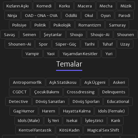
Kızların Aşkı
Komedi
Korku
Macera
Mecha
Müzik
Ninja
OAD - ONA - OVA
Ödüllü
Okul
Oyun
Parodi
Polisiye
Politik
Psikolojik
Romantizm
Samuray
Savaş
Seinen
Şeytanlar
Shoujo
Shoujo-Ai
Shounen
Shounen-Ai
Spor
Süper-Güç
Tarihi
Tuhaf
Uzay
Vampir
Yaoi
Yaşamdan Kesitler
Yuri
Temalar
Antropomorfik
Aşk Statükosu
Aşk Üçgeni
Askeri
CGDCT
Çocuk Bakımı
Crossdressing
Delinquents
Detective
Dövüş Sanatları
Dövüş Sporları
Educational
Gag Humor
Harem
Hayatta Kalma
Idols (Female)
Idols (Male)
İş Yeri
Isekai
İyileştirici
Kanlı
Kentsel Fantastik
Kötü Kadın
Magical Sex Shift