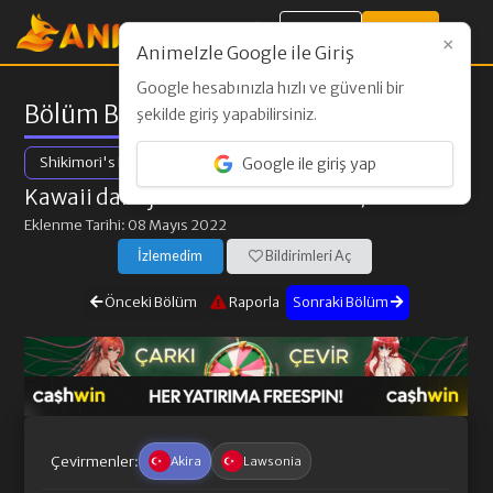
Giriş Yap
Kayıt Ol
×
AnimeIzle Google ile Giriş
Google hesabınızla hızlı ve güvenli bir
Bölüm Bilgileri
şekilde giriş yapabilirsiniz.
Shikimori's Not Just a Cutie
Google ile giriş yap
Kawaii dake ja Nai Shikimori-san
/ 5. Bölüm
Eklenme Tarihi: 08 Mayıs 2022
İzlemedim
Bildirimleri Aç
Önceki Bölüm
Raporla
Sonraki Bölüm
Çevirmenler:
Akira
Lawsonia