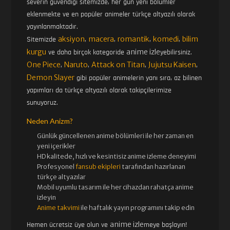
severin güvendiği sitemizde, her gün yeni bölümler
eklenmekte ve en popüler animeler türkçe altyazılı olarak
yayınlanmaktadır.
aksiyon
macera
romantik
komedi
bilim
Sitemizde
,
,
,
,
kurgu
anime izle
ve daha birçok kategoride
yebilirsiniz.
One Piece
Naruto
Attack on Titan
Jujutsu Kaisen
,
,
,
,
Demon Slayer
gibi popüler animelerin yanı sıra, az bilinen
yapımları da türkçe altyazılı olarak takipçilerimize
sunuyoruz.
Neden Anizm?
Günlük güncellenen
anime bölümleri ile her zaman en
yeni içerikler
HD kalitede, hızlı ve kesintisiz
anime izle
me deneyimi
Profesyonel
fansub ekipleri
tarafından hazırlanan
türkçe altyazılar
Mobil uyumlu tasarım ile her cihazdan rahatça anime
izleyin
Anime takvimi
ile haftalık yayın programını takip edin
anime izle
Hemen ücretsiz üye olun ve
meye başlayın!