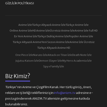
GIZLILIK POLITIKASI
Anime İzle
Türkçe Altyazılı Anime İzle
Türkçe Anime İzle
Online Anime İzle
HD Anime İzle
Ücretsiz Anime İzle
Anime İzle Full HD
En Yeni Anime İzle
Türkçe Dublaj Anime İzle
Popüler Anime İzle
Türkçe Altyazılı Anime
Yeni Sezon Anime İzle
Anime İzle Ücretsiz
Türkçe Altyazılı Anime HD
One Piece İzle
Naruto İzle
Attack on Titan İzle
Death Note İzle
Jujutsu Kaisen İzle
Demon Slayer İzle
My Hero Academia İzle
Spy x Family İzle
Biz Kimiz?
Türkiye'nin Anime ve ÇizgiFilm Kanalı. Her türlü görüş, öneri,
reklam ve iş birliği teklifleriniz için
info@anizm.tv
adresine e-
posta göndererek ANIZM.TV ailemizin gelişmesine katkıda
bulunabilirsiniz.