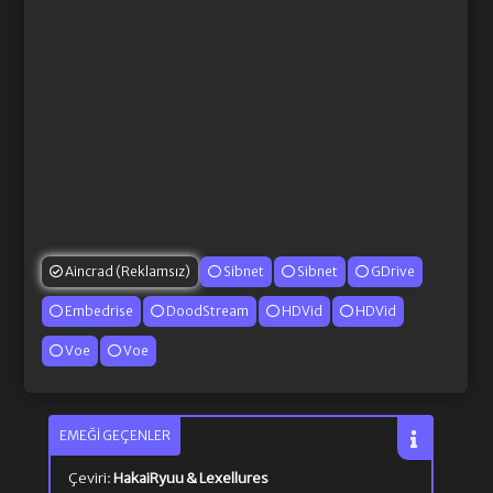
Aincrad (Reklamsız)
Sibnet
Sibnet
GDrive
Embedrise
DoodStream
HDVid
HDVid
Voe
Voe
EMEĞI GEÇENLER
Çeviri:
HakaiRyuu & Lexellures