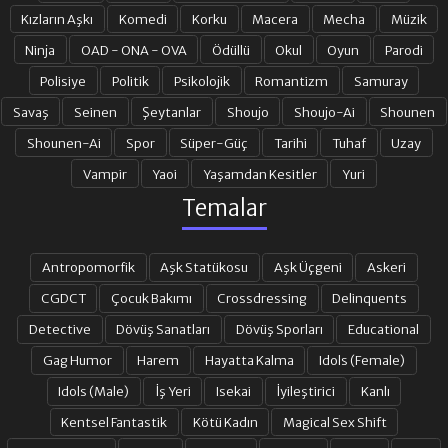
17. BÖLÜM
18. BÖLÜM
Kızların Aşkı
Komedi
Korku
Macera
Mecha
Müzik
Ninja
OAD - ONA - OVA
Ödüllü
Okul
Oyun
Parodi
19. BÖLÜM
20. BÖLÜM
Polisiye
Politik
Psikolojik
Romantizm
Samuray
Savaş
Seinen
Şeytanlar
Shoujo
Shoujo-Ai
Shounen
Shounen-Ai
Spor
Süper-Güç
Tarihi
Tuhaf
Uzay
21. BÖLÜM
22. BÖLÜM
Vampir
Yaoi
Yaşamdan Kesitler
Yuri
Temalar
23. BÖLÜM
24. BÖLÜM
Antropomorfik
Aşk Statükosu
Aşk Üçgeni
Askeri
25. BÖLÜM
26. BÖLÜM
CGDCT
Çocuk Bakımı
Crossdressing
Delinquents
Detective
Dövüş Sanatları
Dövüş Sporları
Educational
Gag Humor
Harem
Hayatta Kalma
Idols (Female)
27. BÖLÜM
28. BÖLÜM FINAL
Idols (Male)
İş Yeri
Isekai
İyileştirici
Kanlı
Kentsel Fantastik
Kötü Kadın
Magical Sex Shift