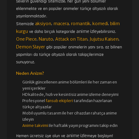
severin güvendiği sitemizde, her gün yeni bölümler
eklenmekte ve en popüler animeler türkçe altyazılı olarak
yayınlanmaktadır.
aksiyon
macera
romantik
komedi
bilim
Sitemizde
,
,
,
,
kurgu
anime izle
ve daha birçok kategoride
yebilirsiniz.
One Piece
Naruto
Attack on Titan
Jujutsu Kaisen
,
,
,
,
Demon Slayer
gibi popüler animelerin yanı sıra, az bilinen
yapımları da türkçe altyazılı olarak takipçilerimize
sunuyoruz.
Neden Anizm?
Günlük güncellenen
anime bölümleri ile her zaman en
yeni içerikler
HD kalitede, hızlı ve kesintisiz
anime izle
me deneyimi
Profesyonel
fansub ekipleri
tarafından hazırlanan
türkçe altyazılar
Mobil uyumlu tasarım ile her cihazdan rahatça anime
izleyin
Anime takvimi
ile haftalık yayın programını takip edin
anime izle
Hemen ücretsiz üye olun ve
meye başlayın!