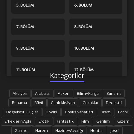
5. BÖLÜM
6. BÖLÜM
7. BÖLÜM
8. BÖLÜM
9. BÖLÜM
10. BÖLÜM
11. BÖLÜM
12. BÖLÜM
Kategoriler
13. BÖLÜM
14. BÖLÜM
Aksiyon
Arabalar
Askeri
Bilim-Kurgu
Bunama
Bunama
Büyü
Canlı Aksiyon
Çocuklar
Dedektif
Doğaüstü-Güçler
Dövüş
Dövüş Sanatları
Dram
Ecchi
15. BÖLÜM
16. BÖLÜM
Erkeklerin Aşkı
Erotik
Fantastik
Film
Gerilim
Gizem
Gurme
Harem
Hazine-Avcılığı
Hentai
Josei