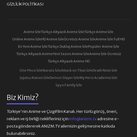
GIZLILIK POLITIKASI
Anime İzle
Türkçe Altyazılı Anime İzle
Türkçe Anime İzle
Online Anime İzle
HD Anime İzle
Ücretsiz Anime İzle
Anime İzle Full HD
En Yeni Anime İzle
Türkçe Dublaj Anime İzle
Popüler Anime İzle
Türkçe Altyazılı Anime
Yeni Sezon Anime İzle
Anime İzle Ücretsiz
Türkçe Altyazılı Anime HD
One Piece İzle
Naruto İzle
Attack on Titan İzle
Death Note İzle
Jujutsu Kaisen İzle
Demon Slayer İzle
My Hero Academia İzle
Spy x Family İzle
Biz Kimiz?
Türkiye'nin Anime ve ÇizgiFilm Kanalı. Her türlü görüş, öneri,
reklam ve iş birliği teklifleriniz için
info@anizm.tv
adresine e-
posta göndererek ANIZM.TV ailemizin gelişmesine katkıda
bulunabilirsiniz.