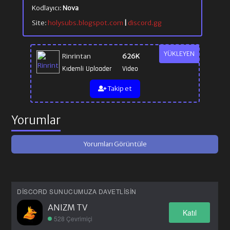
Kodlayıcı:
Nova
Site:
holysubs.blogspot.com
|
discord.gg
YÜKLEYEN
Rinrintan
626K
Kıdemli Uploader
Video
Takip et
Yorumlar
Yorumları Görüntüle
DISCORD SUNUCUMUZA DAVETLISIN
ANIZM TV
Katıl
528 Çevrimiçi