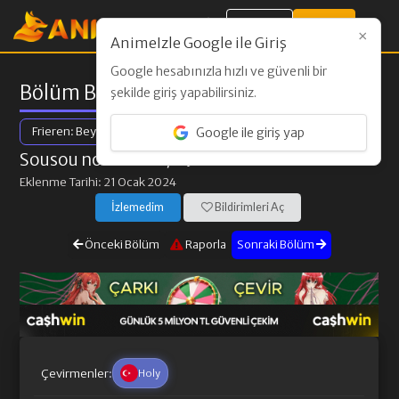
Giriş Yap
Kayıt Ol
×
AnimeIzle Google ile Giriş
Google hesabınızla hızlı ve güvenli bir
Bölüm Bilgileri
şekilde giriş yapabilirsiniz.
Frieren: Beyond Journey's End
Google ile giriş yap
Sousou no Frieren
/ 19. Bölüm
Eklenme Tarihi: 21 Ocak 2024
İzlemedim
Bildirimleri Aç
Önceki Bölüm
Raporla
Sonraki Bölüm
Çevirmenler:
Holy