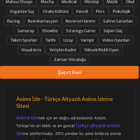
Mahou Shoujo
Mecha
Medical
Mitoloji
Müzik
Okul
Organize Suç
Otaku Kültürü
Parodi
Pets
Psikolojik
Racing
Reenkarnasyon
Reverse Harem
Sahne Sanatları
Samuray
Showbiz
Strategy Game
Süper Güç
Takım Sporları
Tarihi
Uzay
Vampir
Video Oyunları
Visual Arts
Yetişkin Kadro
Yüksek Riskli Oyun
Zaman Yolculuğu
Şaşırt Beni
Anime İzle - Türkçe Altyazılı Anime İzleme
Sitesi
Anime izle
mek için en doğru adrestesiniz! Anizm,
türkçe altyazılı anime
Türkiye'nin en köklü ve en güncel
izle
me platformudur. 2013 yılından bu yana binlerce anime